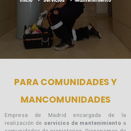
Inicio
Servicios
Mantenimiento
PARA COMUNIDADES Y
MANCOMUNIDADES
Empresa de Madrid encargada de la
realización de
servicios de mantenimiento
a